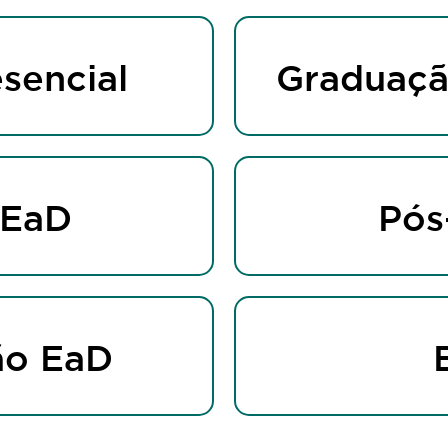
sencial
Graduaçã
 EaD
Pós
ão EaD